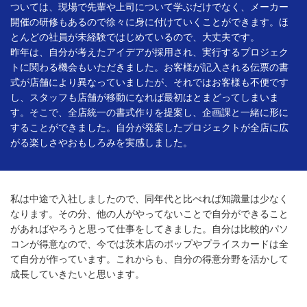
ついては、現場で先輩や上司について学ぶだけでなく、メーカー
開催の研修もあるので徐々に身に付けていくことができます。ほ
とんどの社員が未経験ではじめているので、大丈夫です。
昨年は、自分が考えたアイデアが採用され、実行するプロジェク
トに関わる機会もいただきました。お客様が記入される伝票の書
式が店舗により異なっていましたが、それではお客様も不便です
し、スタッフも店舗が移動になれば最初はとまどってしまいま
す。そこで、全店統一の書式作りを提案し、企画課と一緒に形に
することができました。自分が発案したプロジェクトが全店に広
がる楽しさやおもしろみを実感しました。
私は中途で入社しましたので、同年代と比べれば知識量は少なく
なります。その分、他の人がやってないことで自分ができること
があればやろうと思って仕事をしてきました。自分は比較的パソ
コンが得意なので、今では茨木店のポップやプライスカードは全
て自分が作っています。これからも、自分の得意分野を活かして
成長していきたいと思います。